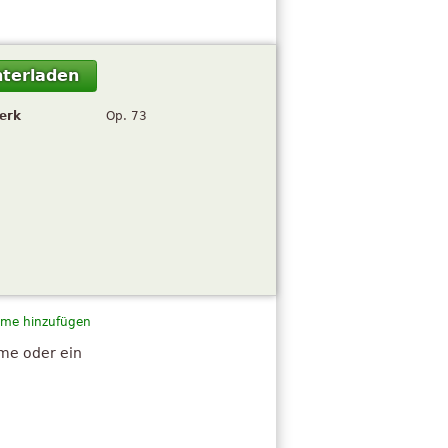
terladen
erk
Op. 73
me hinzufügen
hme oder ein