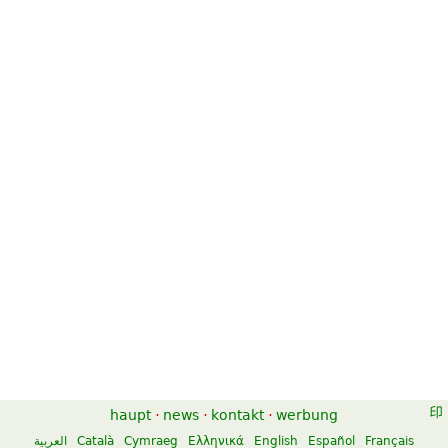
Polonaises
Nocturnes and Polonaises
$8.99
$12.95
Piano Solo
Piano Solo
G. Schirmer
Dover Publications
Polonaises
Sonata in G minor Op.65;
Polonaise in C Op.3
$22.00
Piano Solo
$25.00
Edition Peters
Cello, Piano
Edition Peters
haupt
·
news
·
kontakt
·
werbung
العربية
Català
Cymraeg
Ελληνικά
English
Español
Français