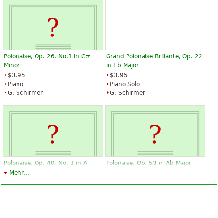
Polonaise, Op. 26, No.1 in C#
Grand Polonaise Brillante, Op. 22
Minor
in Eb Major
$3.95
$3.95
Piano
Piano Solo
G. Schirmer
G. Schirmer
Polonaise, Op. 40, No. 1 in A
Polonaise, Op. 53 in Ab Major
Major
Mehr...
$3.95
$3.95
Piano
Piano
G. Schirmer
G. Schirmer