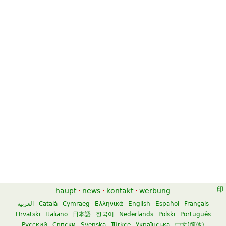
haupt
·
news
·
kontakt
·
werbung
العربية
Català
Cymraeg
Ελληνικά
English
Español
Français
Hrvatski
Italiano
日本語
한국어
Nederlands
Polski
Português
Русский
Српски
Svenska
Türkçe
Українська
中文(简体)