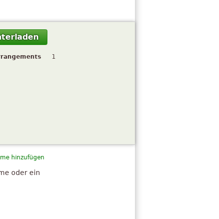
terladen
rrangements
1
me hinzufügen
hme oder ein