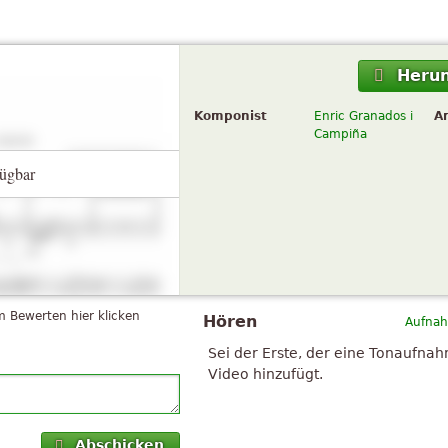
Herun
Komponist
Enric Granados i
A
Campiña
ügbar
 Bewerten hier klicken
Hören
Aufnah
Sei der Erste, der eine Tonaufna
Video hinzufügt.
Abschicken