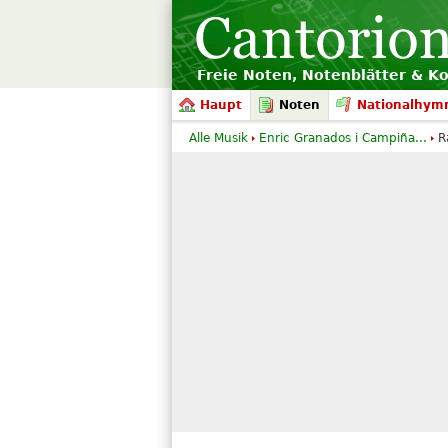
Freie Noten, Notenblätter & K
Haupt
Noten
Nationalhym
Alle Musik
Enric Granados i Campiña...
R