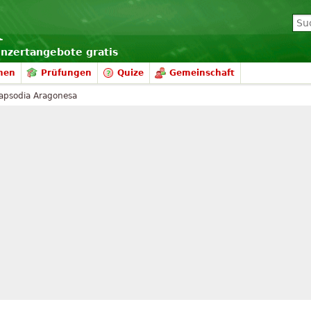
onzertangebote gratis
nen
Prüfungen
Quize
Gemeinschaft
apsodia Aragonesa