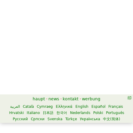
haupt
·
news
·
kontakt
·
werbung
العربية
Català
Cymraeg
Ελληνικά
English
Español
Français
Hrvatski
Italiano
日本語
한국어
Nederlands
Polski
Português
Русский
Српски
Svenska
Türkçe
Українська
中文(简体)