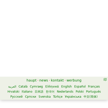
haupt
·
news
·
kontakt
·
werbung
العربية
Català
Cymraeg
Ελληνικά
English
Español
Français
Hrvatski
Italiano
日本語
한국어
Nederlands
Polski
Português
Русский
Српски
Svenska
Türkçe
Українська
中文(简体)