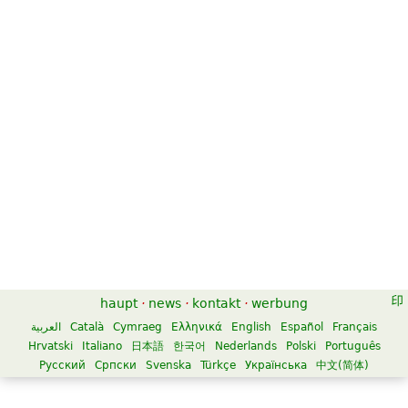
haupt
·
news
·
kontakt
·
werbung
العربية
Català
Cymraeg
Ελληνικά
English
Español
Français
Hrvatski
Italiano
日本語
한국어
Nederlands
Polski
Português
Русский
Српски
Svenska
Türkçe
Українська
中文(简体)