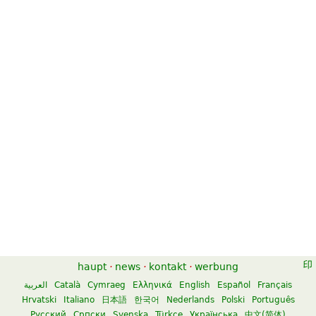
haupt
·
news
·
kontakt
·
werbung
العربية
Català
Cymraeg
Ελληνικά
English
Español
Français
Hrvatski
Italiano
日本語
한국어
Nederlands
Polski
Português
Русский
Српски
Svenska
Türkçe
Українська
中文(简体)