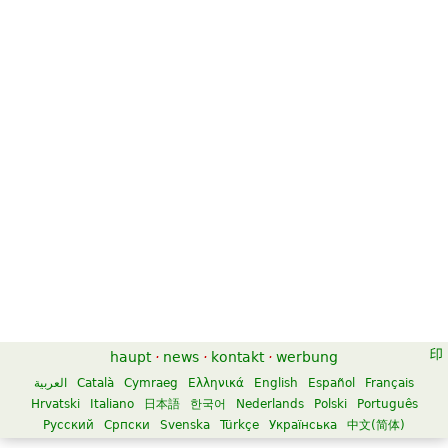
haupt
·
news
·
kontakt
·
werbung
العربية
Català
Cymraeg
Ελληνικά
English
Español
Français
Hrvatski
Italiano
日本語
한국어
Nederlands
Polski
Português
Русский
Српски
Svenska
Türkçe
Українська
中文(简体)