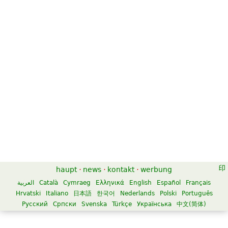
haupt
·
news
·
kontakt
·
werbung
العربية
Català
Cymraeg
Ελληνικά
English
Español
Français
Hrvatski
Italiano
日本語
한국어
Nederlands
Polski
Português
Русский
Српски
Svenska
Türkçe
Українська
中文(简体)