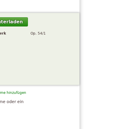
terladen
erk
Op. 54/1
me hinzufügen
hme oder ein