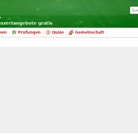
onzertangebote gratis
nen
Prüfungen
Quize
Gemeinschaft