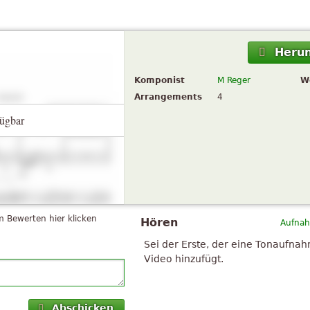
Herun
Komponist
M Reger
W
Arrangements
4
ügbar
 Bewerten hier klicken
Hören
Aufnah
Sei der Erste, der eine Tonaufna
Video hinzufügt.
Abschicken