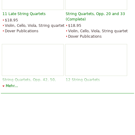
11 Late String Quartets
String Quartets, Opp. 20 and 33
(Complete)
$18.95
Violin, Cello, Viola, String quartet
$18.95
Dover Publications
Violin, Cello, Viola, String quartet
Dover Publications
String Quartets, Opp. 42, 50,
12 String Quartets
and 54
Mehr...
$21.95
$18.95
Violin, Cello, Viola, String quartet
Violin, Cello, Viola, String quartet
Dover Publications
Dover Publications