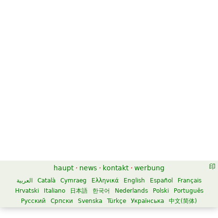
String Quartets Op.71/74
String Quartets Op.33 (Hob.III:
(Hob.III: 69-74)
37-42)
$55.00
$55.00
Cello, Viola, Violin
Cello, Viola, Violin
Edition Peters
Edition Peters
String Quartets Op. 64
String Quartets Op.54/55
(Hob.III: 57-62)
$55.00
Cello, Viola, Violin
$55.00
Edition Peters
Cello, Viola, Violin
Edition Peters
haupt
·
news
·
kontakt
·
werbung
العربية
Català
Cymraeg
Ελληνικά
English
Español
Français
Hrvatski
Italiano
日本語
한국어
Nederlands
Polski
Português
Русский
Српски
Svenska
Türkçe
Українська
中文(简体)