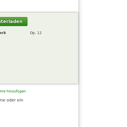
terladen
erk
Op. 12
me hinzufügen
hme oder ein