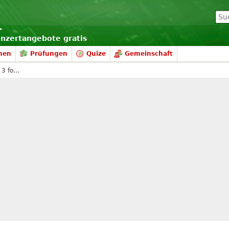
onzertangebote gratis
nen
Prüfungen
Quize
Gemeinschaft
3 fo...