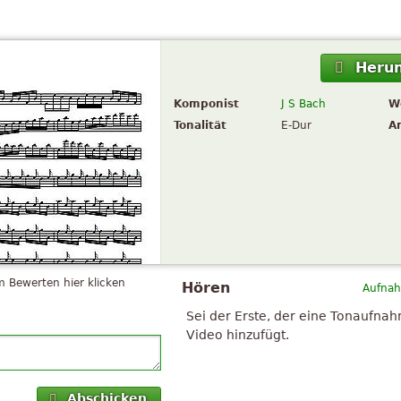
Herun
Komponist
J S Bach
W
Tonalität
E-Dur
A
 Bewerten hier klicken
Hören
Aufnah
Sei der Erste, der eine Tonaufna
Video hinzufügt.
Abschicken