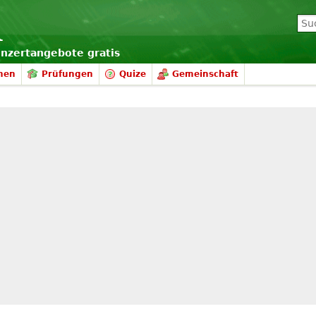
onzertangebote gratis
nen
Prüfungen
Quize
Gemeinschaft