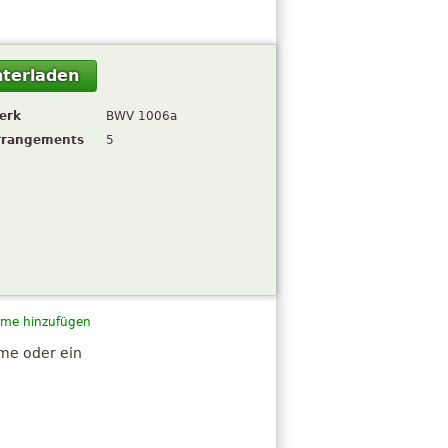
terladen
erk
BWV 1006a
rrangements
5
me hinzufügen
hme oder ein