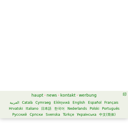
haupt
·
news
·
kontakt
·
werbung
العربية
Català
Cymraeg
Ελληνικά
English
Español
Français
Hrvatski
Italiano
日本語
한국어
Nederlands
Polski
Português
Русский
Српски
Svenska
Türkçe
Українська
中文(简体)