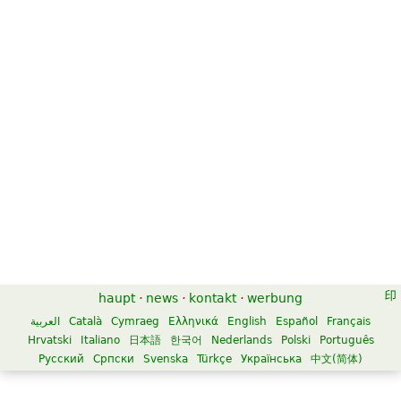
haupt
·
news
·
kontakt
·
werbung
العربية
Català
Cymraeg
Ελληνικά
English
Español
Français
Hrvatski
Italiano
日本語
한국어
Nederlands
Polski
Português
Русский
Српски
Svenska
Türkçe
Українська
中文(简体)