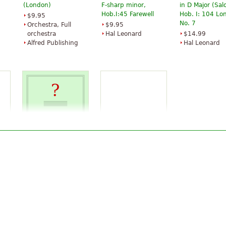
(London)
F-sharp minor,
in D Major (Sa
Hob.I:45 Farewell
Hob. I: 104 Lo
$9.95
No. 7
Orchestra, Full
$9.95
orchestra
Hal Leonard
$14.99
Alfred Publishing
Hal Leonard
ny
London Symphony
Symphony in B-flat
No. 11 "Drum Roll"
major
$47.95
$61.95
e
Oboe, French
Baerenreiter
horn, Percussion,
Bassoon, Horn,
Trumpet, Flute,
Clarinet
Baerenreiter