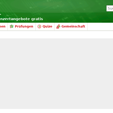
onzertangebote gratis
nen
Prüfungen
Quize
Gemeinschaft