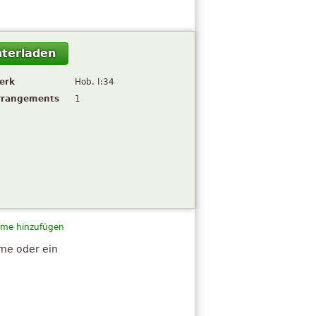
terladen
erk
Hob. I:34
rrangements
1
me hinzufügen
hme oder ein