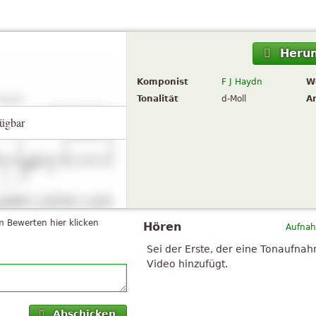
Herun
Komponist
F J Haydn
W
Tonalität
d-Moll
A
ügbar
 Bewerten hier klicken
Hören
Aufnah
Sei der Erste, der eine Tonaufna
Video hinzufügt.
Abschicken