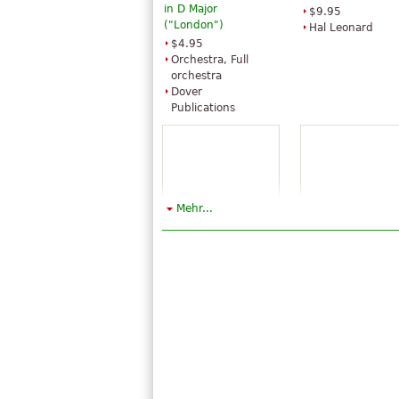
in D Major
$9.95
("London")
Hal Leonard
$4.95
Orchestra, Full
orchestra
Dover
Publications
Mehr...
London Symphony,
Surprise Sympho
Vol. 2
$43.95
$24.95
Violin, Piano,
Orchestra, Full
Cello, Viola, Flut
orchestra
Baerenreiter
Dover
Publications