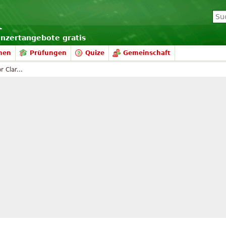
onzertangebote gratis
nen
Prüfungen
Quize
Gemeinschaft
 Clar...