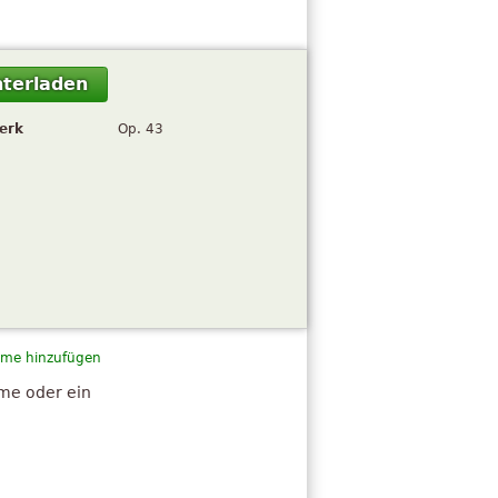
terladen
erk
Op. 43
me hinzufügen
hme oder ein