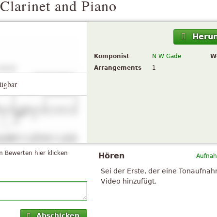
 Clarinet and Piano
Herun
Komponist
N W Gade
W
Arrangements
1
ügbar
 Bewerten hier klicken
Hören
Aufnah
Sei der Erste, der eine Tonaufna
Video hinzufügt.
Abschicken