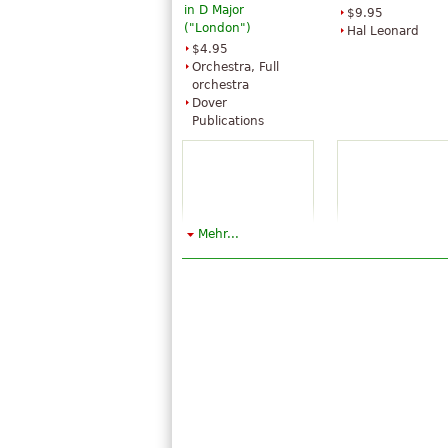
in D Major
$9.95
("London")
Hal Leonard
$4.95
Orchestra, Full
orchestra
Dover
Publications
Mehr...
London Symphony,
Surprise Sympho
Vol. 2
$43.95
$24.95
Violin, Piano,
Orchestra, Full
Cello, Viola, Flut
orchestra
Baerenreiter
Dover
Publications