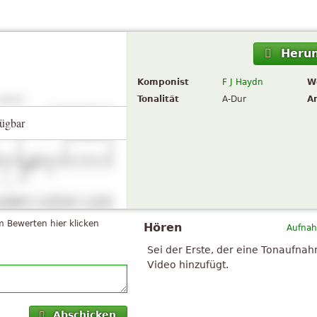
Herun
Komponist
F J Haydn
W
Tonalität
A-Dur
A
ügbar
 Bewerten hier klicken
Hören
Aufnah
Sei der Erste, der eine Tonaufna
Video hinzufügt.
Abschicken