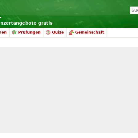
onzertangebote gratis
nen
Prüfungen
Quize
Gemeinschaft