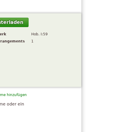
terladen
erk
Hob. I:59
rrangements
1
me hinzufügen
hme oder ein