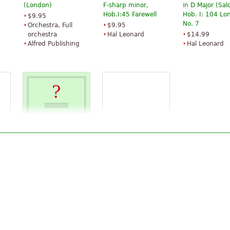
(London)
F-sharp minor,
in D Major (Sa
Hob.I:45 Farewell
Hob. I: 104 Lo
$9.95
No. 7
Orchestra, Full
$9.95
orchestra
Hal Leonard
$14.99
Alfred Publishing
Hal Leonard
ny
London Symphony
Symphony in B-flat
No. 11 "Drum Roll"
major
$47.95
$61.95
e
Oboe, French
Baerenreiter
horn, Percussion,
Bassoon, Horn,
Trumpet, Flute,
Clarinet
Baerenreiter