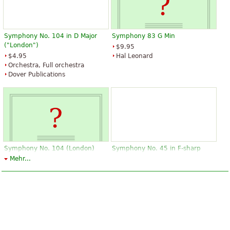
Symphony No. 104 in D Major
Symphony 83 G Min
("London")
$9.95
$4.95
Hal Leonard
Orchestra, Full orchestra
Dover Publications
Symphony No. 104 (London)
Symphony No. 45 in F-sharp
minor, Hob.I:45 Farewell
Mehr...
$9.95
Orchestra, Full orchestra
$9.95
Alfred Publishing
Hal Leonard