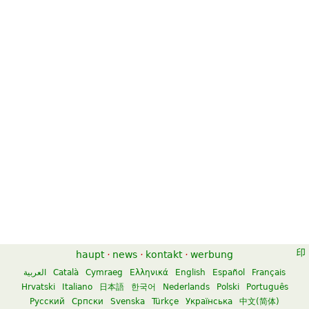
Symphony No. 104 in D Major
London Symphony, Vol. 2
(Salomon) Hob. I: 104 London
$24.95
No. 7
Orchestra, Full orchestra
$14.99
Dover Publications
Hal Leonard
Surprise Symphony
London Symphony No. 11 "Drum
Roll"
$43.95
Violin, Piano, Cello, Viola, Flute
$47.95
Baerenreiter
Oboe, French horn, Percussion,
Bassoon, Horn, Trumpet, Flute,
Clarinet
haupt
·
news
·
kontakt
·
werbung
Baerenreiter
العربية
Català
Cymraeg
Ελληνικά
English
Español
Français
Hrvatski
Italiano
日本語
한국어
Nederlands
Polski
Português
Русский
Српски
Svenska
Türkçe
Українська
中文(简体)