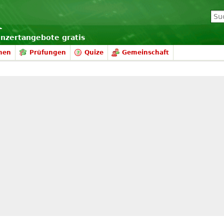
onzertangebote gratis
nen
Prüfungen
Quize
Gemeinschaft