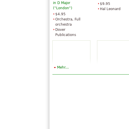
in D Major
$9.95
("London")
Hal Leonard
$4.95
Orchestra, Full
orchestra
Dover
Publications
Mehr...
London Symphony,
Surprise Sympho
Vol. 2
$43.95
$24.95
Violin, Piano,
Orchestra, Full
Cello, Viola, Flut
orchestra
Baerenreiter
Dover
Publications