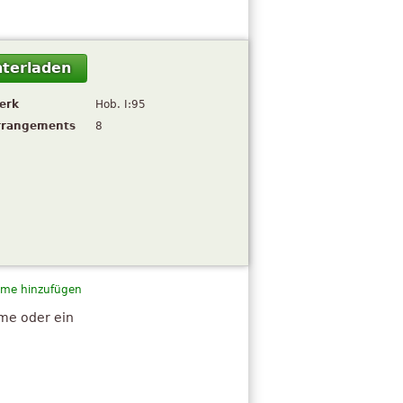
terladen
erk
Hob. I:95
rrangements
8
me hinzufügen
hme oder ein