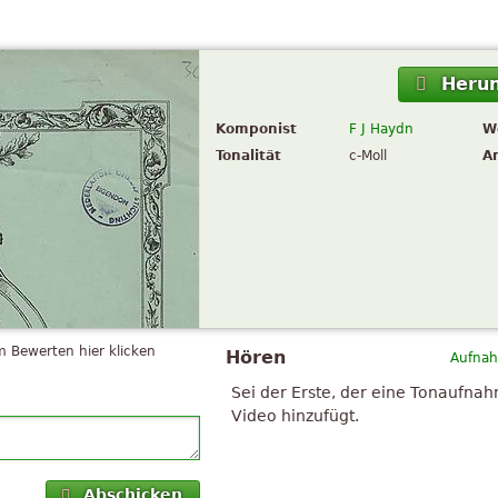
Herun
Komponist
F J Haydn
W
Tonalität
c-Moll
A
 Bewerten hier klicken
Hören
Aufnah
Sei der Erste, der eine Tonaufna
Video hinzufügt.
Abschicken