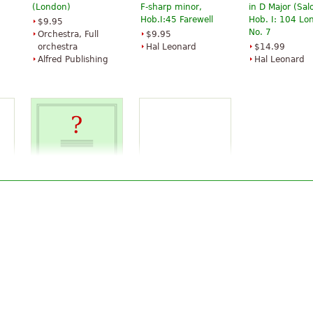
(London)
F-sharp minor,
in D Major (Sa
Hob.I:45 Farewell
Hob. I: 104 Lo
$9.95
No. 7
Orchestra, Full
$9.95
orchestra
Hal Leonard
$14.99
Alfred Publishing
Hal Leonard
ny
London Symphony
Symphony in B-flat
No. 11 "Drum Roll"
major
$47.95
$61.95
e
Oboe, French
Baerenreiter
horn, Percussion,
Bassoon, Horn,
Trumpet, Flute,
Clarinet
Baerenreiter