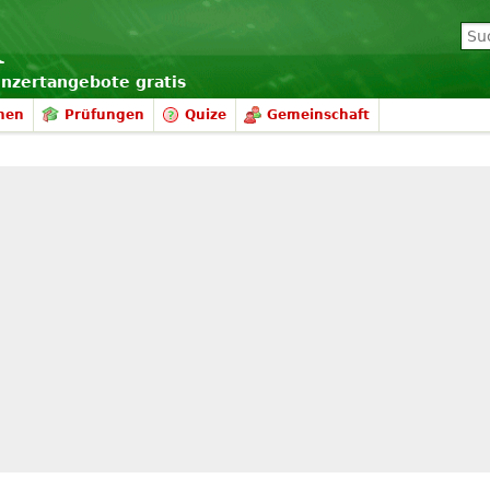
onzertangebote gratis
nen
Prüfungen
Quize
Gemeinschaft