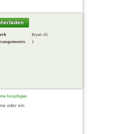
terladen
erk
Bryan d1
rrangements
1
me hinzufügen
hme oder ein