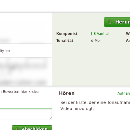
Herun
Komponist
J B Vanhal
W
Tonalität
d-Moll
A
ügbar
 Bewerten hier klicken
Hören
Aufnah
Sei der Erste, der eine Tonaufna
Video hinzufügt.
Abschicken