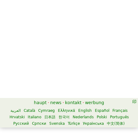
haupt
·
news
·
kontakt
·
werbung
العربية
Català
Cymraeg
Ελληνικά
English
Español
Français
Hrvatski
Italiano
日本語
한국어
Nederlands
Polski
Português
Русский
Српски
Svenska
Türkçe
Українська
中文(简体)