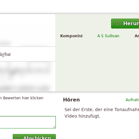
Herun
Komponist
A S Sullivan
A
ügbar
 Bewerten hier klicken
Hören
Aufnah
Sei der Erste, der eine Tonaufna
Video hinzufügt.
Abschicken