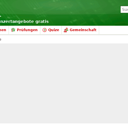
onzertangebote gratis
nen
Prüfungen
Quize
Gemeinschaft
e