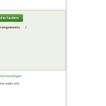
terladen
rrangements
1
me hinzufügen
hme oder ein