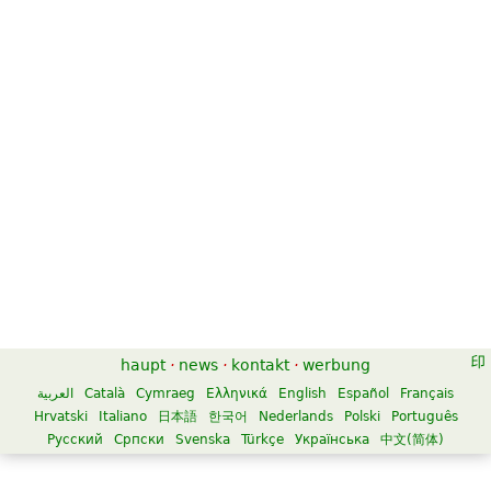
haupt
·
news
·
kontakt
·
werbung
العربية
Català
Cymraeg
Ελληνικά
English
Español
Français
Hrvatski
Italiano
日本語
한국어
Nederlands
Polski
Português
Русский
Српски
Svenska
Türkçe
Українська
中文(简体)