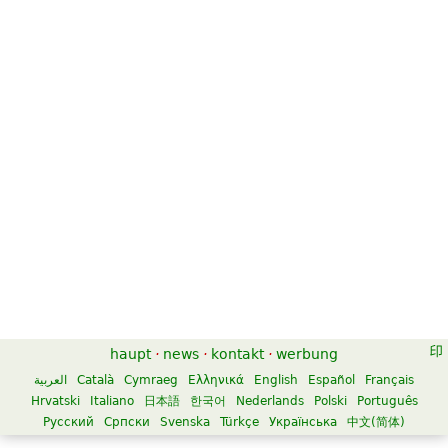
haupt
·
news
·
kontakt
·
werbung
العربية
Català
Cymraeg
Ελληνικά
English
Español
Français
Hrvatski
Italiano
日本語
한국어
Nederlands
Polski
Português
Русский
Српски
Svenska
Türkçe
Українська
中文(简体)