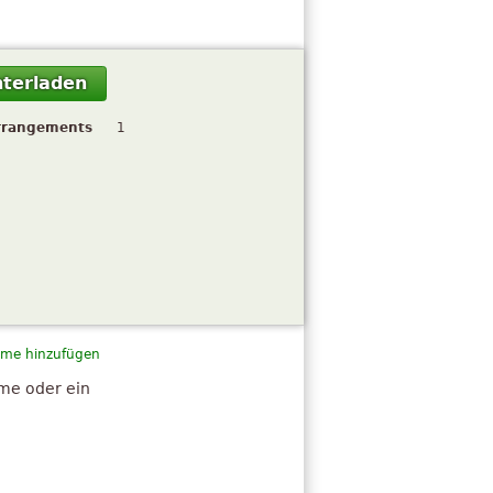
terladen
rrangements
1
me hinzufügen
hme oder ein