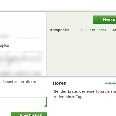
Herun
Komponist
C-C Saint-Saëns
A
ügbar
 Bewerten hier klicken
Hören
Aufnah
Sei der Erste, der eine Tonaufna
Video hinzufügt.
Abschicken