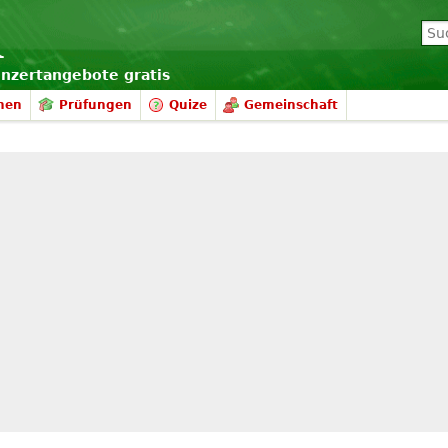
onzertangebote gratis
nen
Prüfungen
Quize
Gemeinschaft