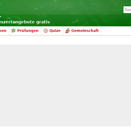
onzertangebote gratis
nen
Prüfungen
Quize
Gemeinschaft