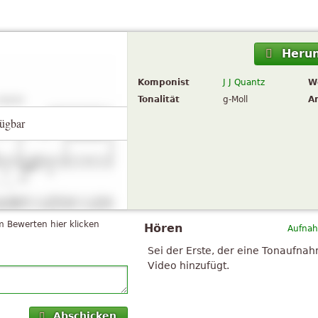
Herun
Komponist
J J Quantz
W
Tonalität
g-Moll
A
ügbar
 Bewerten hier klicken
Hören
Aufnah
Sei der Erste, der eine Tonaufna
Video hinzufügt.
Abschicken