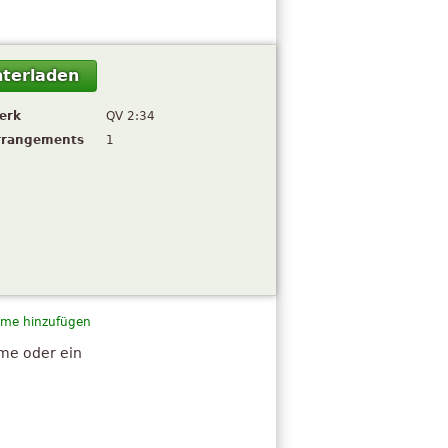
terladen
erk
QV 2:34
rrangements
1
me hinzufügen
hme oder ein