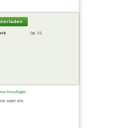
terladen
erk
Op. 51
me hinzufügen
hme oder ein