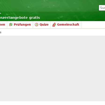
onzertangebote gratis
nen
Prüfungen
Quize
Gemeinschaft
e