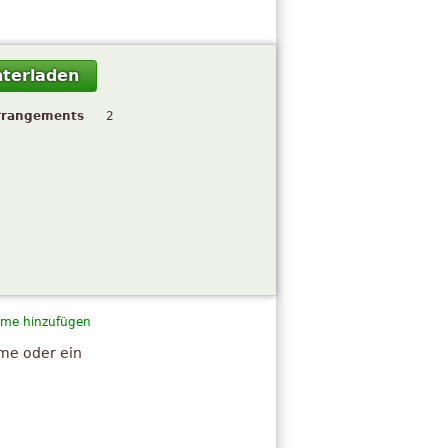
terladen
rrangements
2
me hinzufügen
hme oder ein