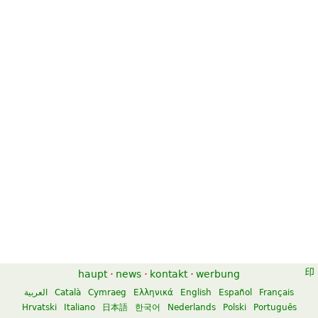
haupt
·
news
·
kontakt
·
werbung
العربية
Català
Cymraeg
Ελληνικά
English
Español
Français
Hrvatski
Italiano
日本語
한국어
Nederlands
Polski
Português