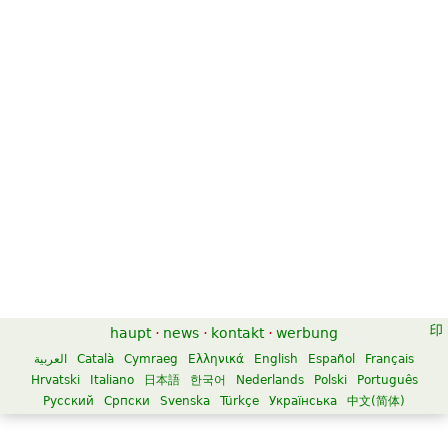
haupt
·
news
·
kontakt
·
werbung
العربية
Català
Cymraeg
Ελληνικά
English
Español
Français
Hrvatski
Italiano
日本語
한국어
Nederlands
Polski
Português
Русский
Српски
Svenska
Türkçe
Українська
中文(简体)