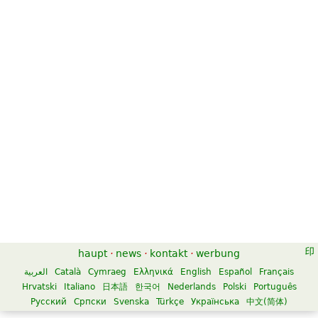
haupt
·
news
·
kontakt
·
werbung
العربية
Català
Cymraeg
Ελληνικά
English
Español
Français
Hrvatski
Italiano
日本語
한국어
Nederlands
Polski
Português
Русский
Српски
Svenska
Türkçe
Українська
中文(简体)