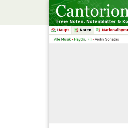
Freie Noten, Notenblätter & K
Haupt
Noten
Nationalhym
Alle Musik
Haydn, F J
Violin Sonatas