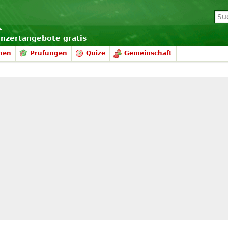
onzertangebote gratis
nen
Prüfungen
Quize
Gemeinschaft