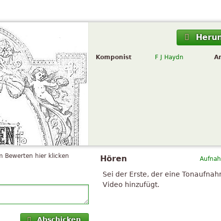
Herun
Komponist
F J Haydn
A
 Bewerten hier klicken
Hören
Aufnah
Sei der Erste, der eine Tonaufna
Video hinzufügt.
Abschicken