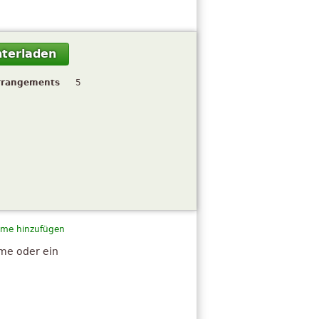
terladen
rrangements
5
me hinzufügen
hme oder ein