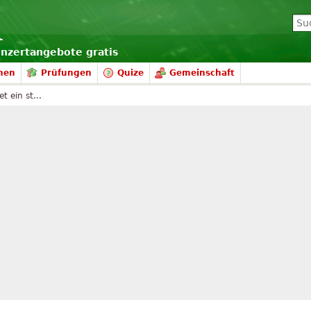
onzertangebote gratis
nen
Prüfungen
Quize
Gemeinschaft
t ein st...