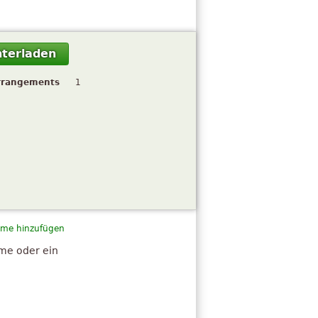
terladen
rrangements
1
me hinzufügen
hme oder ein