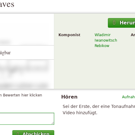
aves
Herun
Komponist
Wladimir
A
Iwanowitsch
Rebikow
ügbar
 Bewerten hier klicken
Hören
Aufnah
Sei der Erste, der eine Tonaufna
Video hinzufügt.
Abschicken