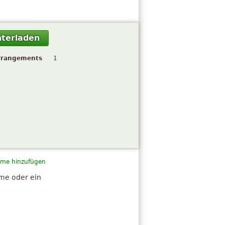
terladen
rrangements
1
me hinzufügen
hme oder ein