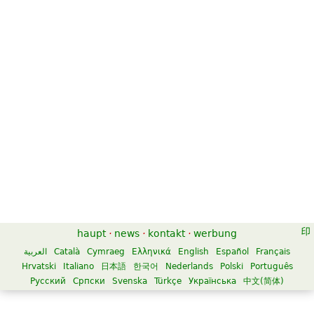
haupt
·
news
·
kontakt
·
werbung
العربية
Català
Cymraeg
Ελληνικά
English
Español
Français
Hrvatski
Italiano
日本語
한국어
Nederlands
Polski
Português
Русский
Српски
Svenska
Türkçe
Українська
中文(简体)