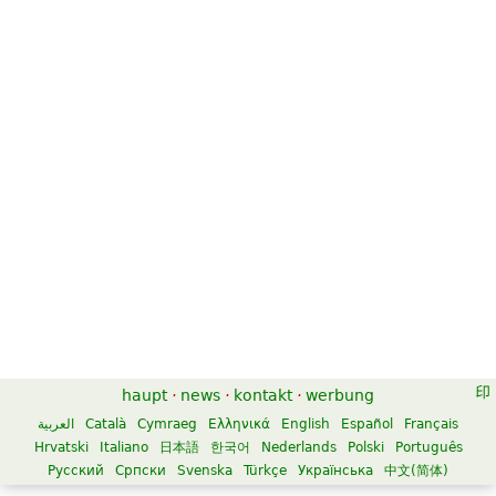
haupt
·
news
·
kontakt
·
werbung
العربية
Català
Cymraeg
Ελληνικά
English
Español
Français
Hrvatski
Italiano
日本語
한국어
Nederlands
Polski
Português
Русский
Српски
Svenska
Türkçe
Українська
中文(简体)