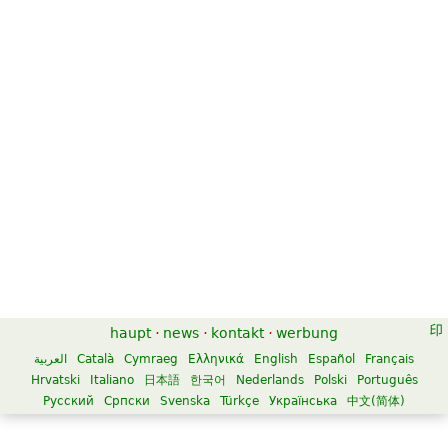
haupt
·
news
·
kontakt
·
werbung
العربية
Català
Cymraeg
Ελληνικά
English
Español
Français
Hrvatski
Italiano
日本語
한국어
Nederlands
Polski
Português
Русский
Српски
Svenska
Türkçe
Українська
中文(简体)