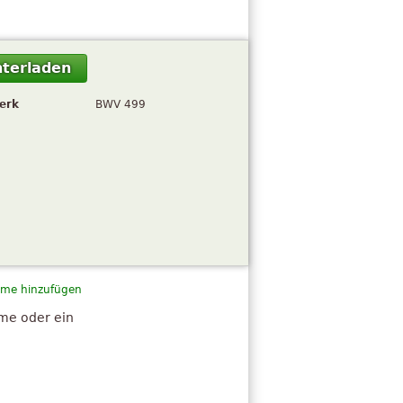
terladen
erk
BWV 499
me hinzufügen
hme oder ein