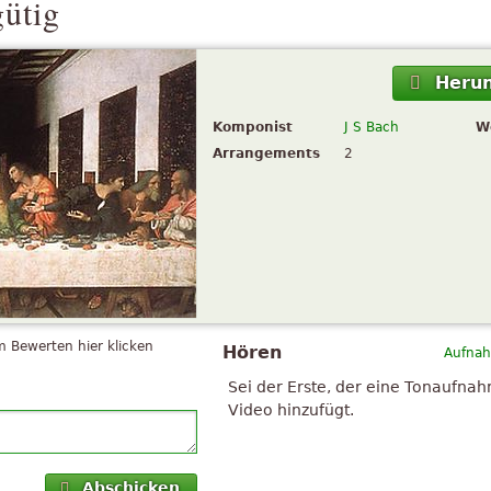
gütig
Herun
Komponist
J S Bach
W
Arrangements
2
 Bewerten hier klicken
Hören
Aufnah
Sei der Erste, der eine Tonaufna
Video hinzufügt.
Abschicken