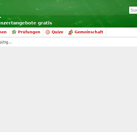
onzertangebote gratis
nen
Prüfungen
Quize
Gemeinschaft
ütig...