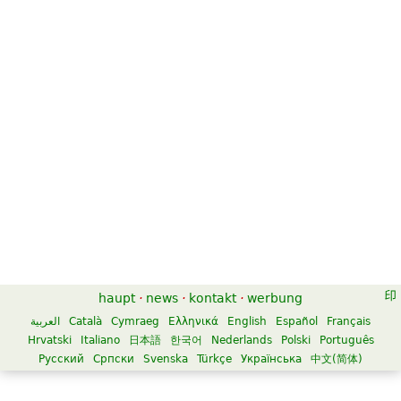
haupt
·
news
·
kontakt
·
werbung
العربية
Català
Cymraeg
Ελληνικά
English
Español
Français
Hrvatski
Italiano
日本語
한국어
Nederlands
Polski
Português
Русский
Српски
Svenska
Türkçe
Українська
中文(简体)