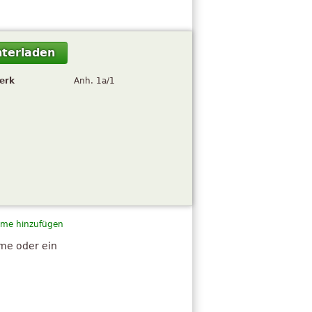
terladen
erk
Anh. 1a/1
me hinzufügen
hme oder ein