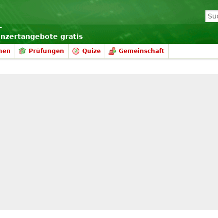
onzertangebote gratis
nen
Prüfungen
Quize
Gemeinschaft