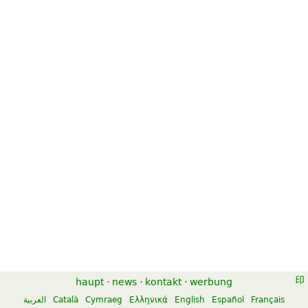
haupt
·
news
·
kontakt
·
werbung
العربية
Català
Cymraeg
Ελληνικά
English
Español
Français