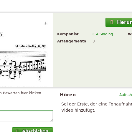
Herun
Komponist
C A Sinding
W
Arrangements
3
 Bewerten hier klicken
Hören
Aufnah
Sei der Erste, der eine Tonaufna
Video hinzufügt.
Abschicken