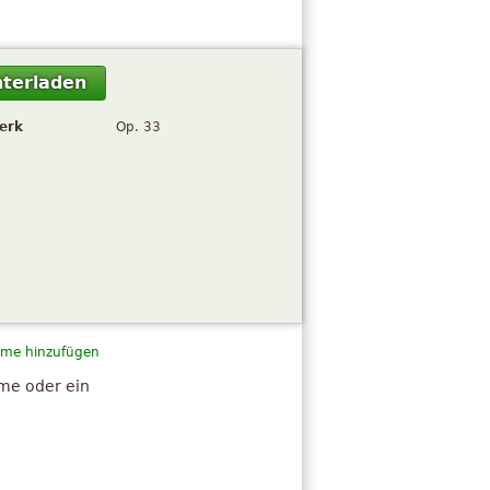
terladen
erk
Op. 33
me hinzufügen
hme oder ein