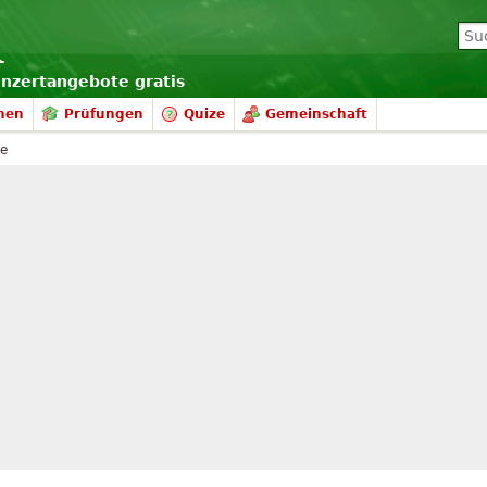
onzertangebote gratis
nen
Prüfungen
Quize
Gemeinschaft
ke