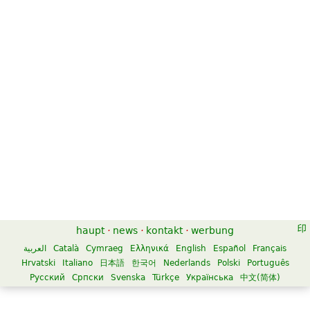
haupt
·
news
·
kontakt
·
werbung
العربية
Català
Cymraeg
Ελληνικά
English
Español
Français
Hrvatski
Italiano
日本語
한국어
Nederlands
Polski
Português
Русский
Српски
Svenska
Türkçe
Українська
中文(简体)