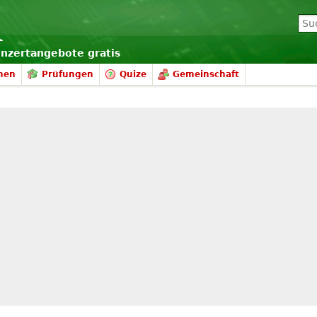
onzertangebote gratis
nen
Prüfungen
Quize
Gemeinschaft