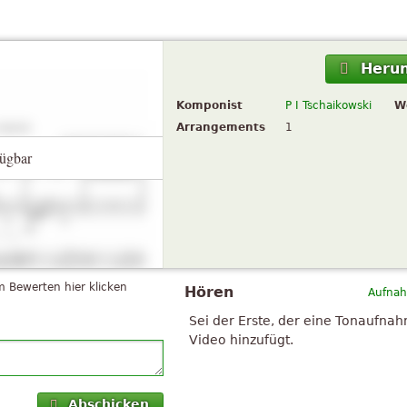
Herun
Komponist
P I Tschaikowski
W
Arrangements
1
ügbar
 Bewerten hier klicken
Hören
Aufnah
Sei der Erste, der eine Tonaufna
Video hinzufügt.
Abschicken