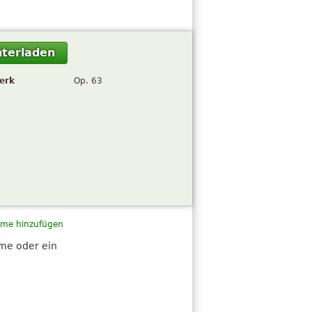
terladen
erk
Op. 63
me hinzufügen
hme oder ein