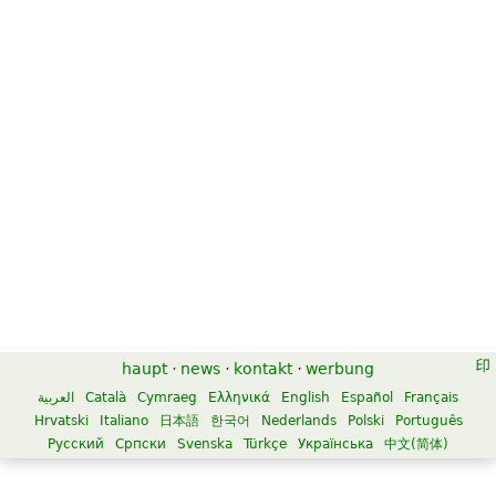
haupt
·
news
·
kontakt
·
werbung
العربية
Català
Cymraeg
Ελληνικά
English
Español
Français
Hrvatski
Italiano
日本語
한국어
Nederlands
Polski
Português
Русский
Српски
Svenska
Türkçe
Українська
中文(简体)