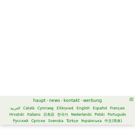
haupt
·
news
·
kontakt
·
werbung
العربية
Català
Cymraeg
Ελληνικά
English
Español
Français
Hrvatski
Italiano
日本語
한국어
Nederlands
Polski
Português
Русский
Српски
Svenska
Türkçe
Українська
中文(简体)