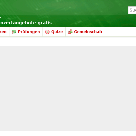
onzertangebote gratis
nen
Prüfungen
Quize
Gemeinschaft