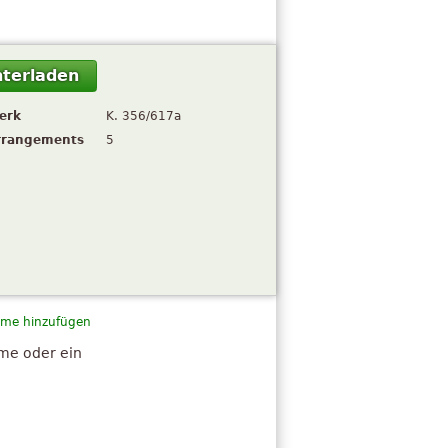
terladen
erk
K. 356/617a
rrangements
5
me hinzufügen
hme oder ein