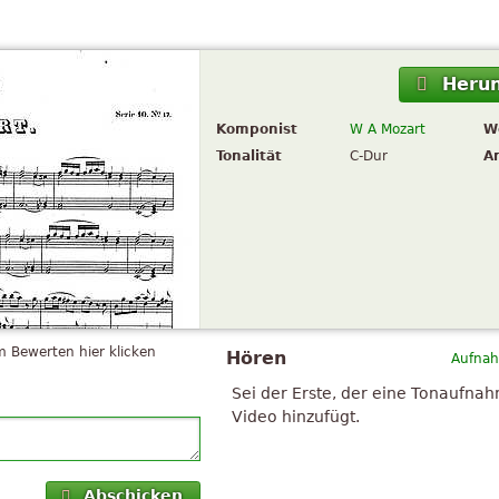
Herun
Komponist
W A Mozart
W
Tonalität
C-Dur
A
 Bewerten hier klicken
Hören
Aufnah
Sei der Erste, der eine Tonaufna
Video hinzufügt.
Abschicken