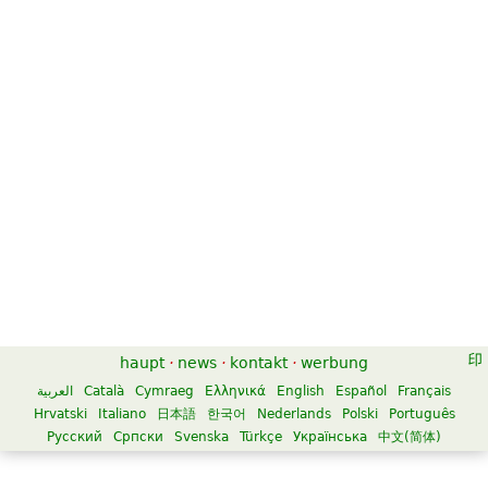
haupt
·
news
·
kontakt
·
werbung
العربية
Català
Cymraeg
Ελληνικά
English
Español
Français
Hrvatski
Italiano
日本語
한국어
Nederlands
Polski
Português
Русский
Српски
Svenska
Türkçe
Українська
中文(简体)